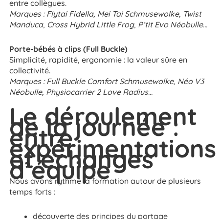
entre collègues.
Marques : Flytai Fidella, Mei Tai Schmusewolke, Twist
Manduca, Cross Hybrid Little Frog, P’tit Evo Néobulle…
Porte-bébés à clips (Full Buckle)
Simplicité, rapidité, ergonomie : la valeur sûre en
collectivité.
Marques : Full Buckle Comfort Schmusewolke, Néo V3
Néobulle, Physiocarrier 2 Love Radius…
Le déroulement
de la journée :
entre
expérimentations
et échanges
d’équipe
Nous avons rythmé la formation autour de plusieurs
temps forts :
découverte des principes du portage