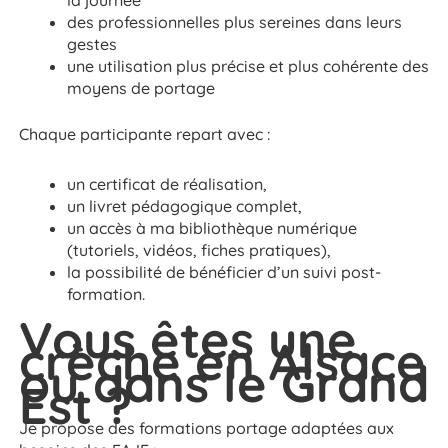
la journée
des professionnelles plus sereines dans leurs
gestes
une utilisation plus précise et plus cohérente des
moyens de portage
Chaque participante repart avec :
un certificat de réalisation,
un livret pédagogique complet,
un accès à ma bibliothèque numérique
(tutoriels, vidéos, fiches pratiques),
la possibilité de bénéficier d’un suivi post-
formation.
Vous êtes une
crèche en Alsace
ou dans le Grand
Est ?
Je propose des formations portage adaptées aux