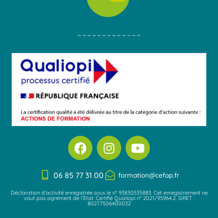
F
I
Y
a
n
o
c
s
u
06 85 77 31 00
e
t
t
formation@cefop.fr
b
a
u
Déclaration d’activité enregistrée sous le n° 93830535883. Cet enregistrement ne
vaut pas agrément de l’Etat. Certifié Qualiopi n° 2021/95964.2. SIRET :
o
g
b
80277506400032
o
r
e