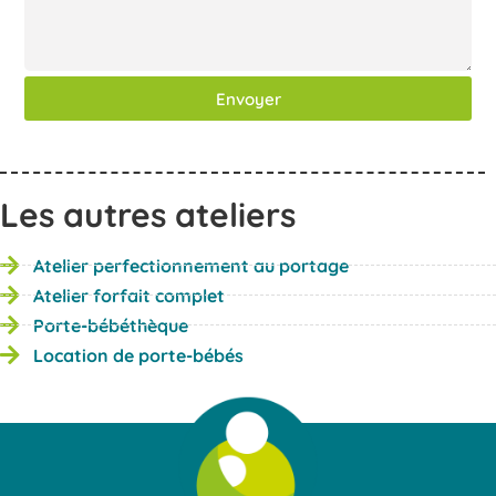
a
e
i
s
l
s
a
Envoyer
g
e
Les autres ateliers
Atelier perfectionnement au portage
Atelier forfait complet
Porte-bébéthèque
Location de porte-bébés